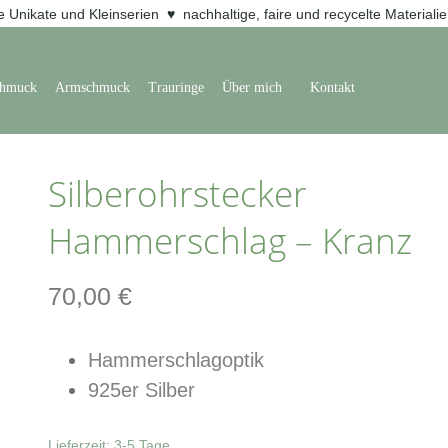
e Unikate und Kleinserien ♥ nachhaltige, faire und recycelte Materiali
chmuck
Armschmuck
Trauringe
Über mich
Kontakt
Silberohrstecker
Hammerschlag – Kranz
70,00
€
Hammerschlagoptik
925er Silber
Lieferzeit:
3-5 Tage