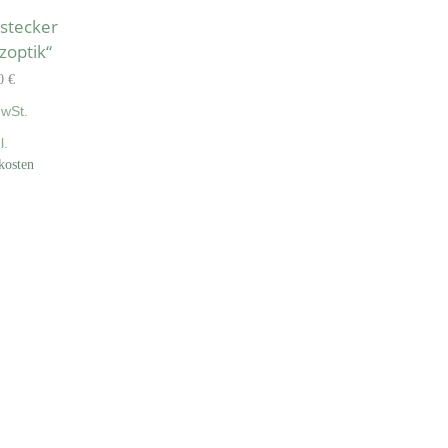
rstecker
zoptik“
00
€
MwSt.
l.
kosten