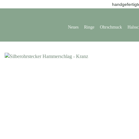
handgefertigt
Neues
Ringe
Ohrschmuck
Halss