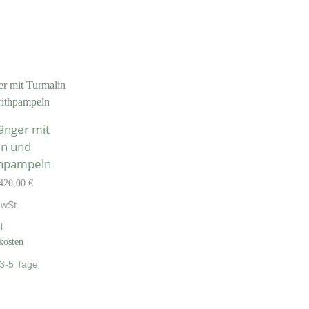
änger mit
in und
thpampeln
420,00
€
MwSt.
l.
kosten
3-5 Tage