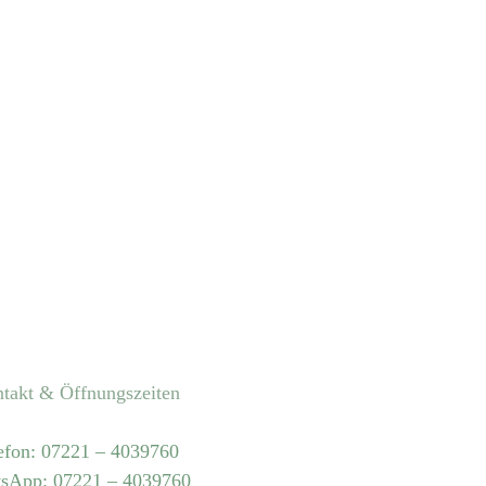
takt & Öffnungszeiten
efon: 07221 – 4039760
sApp: 07221 – 4039760