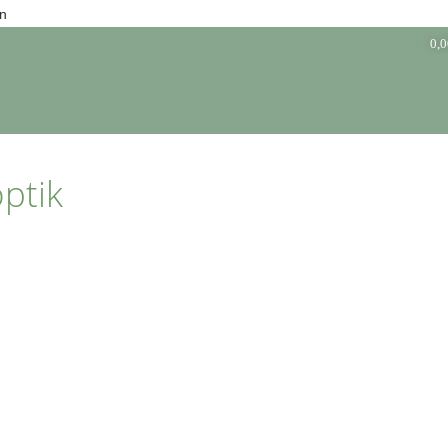
en
0,
ptik