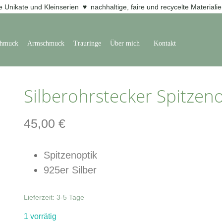
e Unikate und Kleinserien ♥ nachhaltige, faire und recycelte Materiali
chmuck
Armschmuck
Trauringe
Über mich
Kontakt
Silberohrstecker Spitzeno
45,00
€
Spitzenoptik
925er Silber
Lieferzeit:
3-5 Tage
1 vorrätig