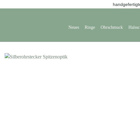
handgefertigt
Neues
Ringe
Ohrschmuck
Halss